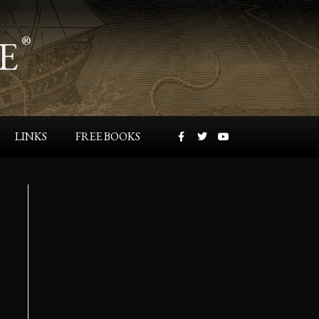
E
®
LINKS
FREE BOOKS